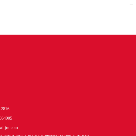
-2816
064905
kd-jm.com