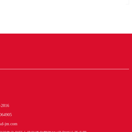
-2816
064905
kd-jm.com